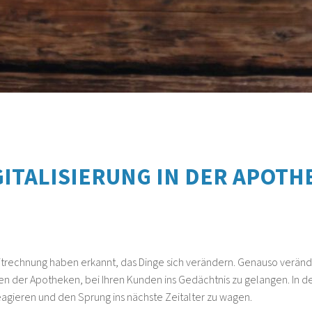
GITALISIERUNG IN DER APOTH
eitrechnung haben erkannt, das Dinge sich verändern. Genauso veränd
 der Apotheken, bei Ihren Kunden ins Gedächtnis zu gelangen. In der Z
reagieren und den Sprung ins nächste Zeitalter zu wagen.